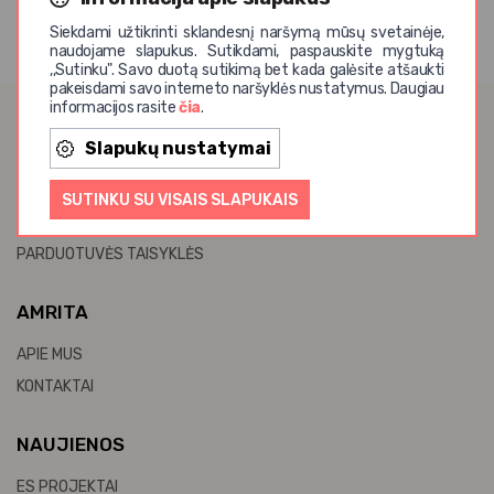
Siekdami užtikrinti sklandesnį naršymą mūsų svetainėje,
naudojame slapukus. Sutikdami, paspauskite mygtuką
,,Sutinku". Savo duotą sutikimą bet kada galėsite atšaukti
pakeisdami savo interneto naršyklės nustatymus. Daugiau
informacijos rasite
čia
.
INFORMACIJA
Slapukų nustatymai
ATSISKAITYMO BŪDAI
SUTINKU SU VISAIS SLAPUKAIS
PRISTATYMAS
PARDUOTUVĖS TAISYKLĖS
AMRITA
APIE MUS
KONTAKTAI
NAUJIENOS
ES PROJEKTAI