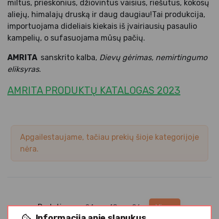
miltus, prieskonius, džiovintus vaisius, riešutus, kokosų
aliejų, himalajų druską ir daug daugiau!Tai produkcija,
importuojama dideliais kiekais iš įvairiausių pasaulio
kampelių, o sufasuojama mūsų pačių.
AMRITA
sanskrito kalba,
Dievų gėrimas, nemirtingumo
eliksyras
.
AMRITA PRODUKTŲ KATALOGAS 2023
Apgailestaujame, tačiau prekių šioje kategorijoje
nėra.
Rodyti po:
24
48
96
Visos
Informacija apie slapukus