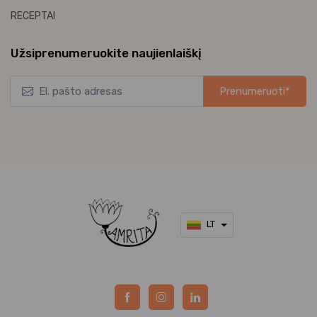
RECEPTAI
Užsiprenumeruokite naujienlaiškį
Prenumeruoti*
*Užsisakykite mūsų naujienlaiškį ir pirmieji gaukite naujausius
pasiūlymus bei akcijas tiesiai į el. pašto dėžutę.
LT