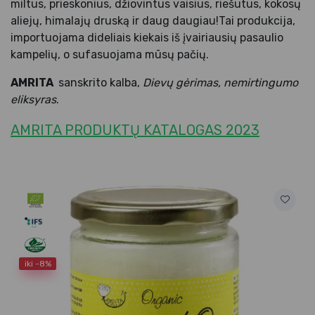
miltus, prieskonius, džiovintus vaisius, riešutus, kokosų
aliejų, himalajų druską ir daug daugiau!Tai produkcija,
importuojama dideliais kiekais iš įvairiausių pasaulio
kampelių, o sufasuojama mūsų pačių.
AMRITA
sanskrito kalba,
Dievų gėrimas, nemirtingumo
eliksyras
.
AMRITA PRODUKTŲ KATALOGAS 2023
iki -8%