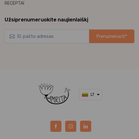
RECEPTAI
Užsiprenumeruokite naujienlaiškį
Prenumeruoti*
*Užsisakykite mūsų naujienlaiškį ir pirmieji gaukite naujausius
pasiūlymus bei akcijas tiesiai į el. pašto dėžutę.
LT