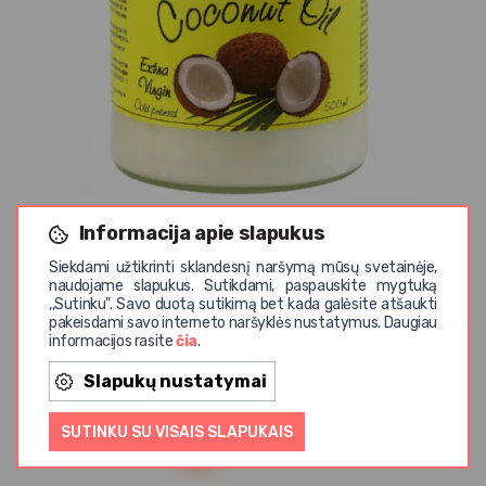
AMRITA
Informacija apie slapukus
Ekologiškas tyras kosmetinis kokosų aliejus AMRITA,
500 ml
Siekdami užtikrinti sklandesnį naršymą mūsų svetainėje,
naudojame slapukus. Sutikdami, paspauskite mygtuką
nuo 3,39 € / vnt.
3,69 € / vnt.
,,Sutinku". Savo duotą sutikimą bet kada galėsite atšaukti
pakeisdami savo interneto naršyklės nustatymus. Daugiau
informacijos rasite
čia
.
Slapukų nustatymai
SUTINKU SU VISAIS SLAPUKAIS
Rodyti po:
24
48
96
Visos