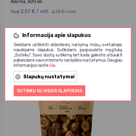
Amrita, 500 ml
nuo 2,57 € / vnt.
2,70 € / vnt.
Informacija apie slapukus
Siekdami užtikrinti sklandesnį naršymą mūsų svetainėje,
naudojame slapukus. Sutikdami, paspauskite mygtuką
,,Sutinku". Savo duotą sutikimą bet kada galėsite atšaukti
pakeisdami savo interneto naršyklės nustatymus. Daugiau
informacijos rasite
čia
.
Akcija
iki -20%
Slapukų nustatymai
SUTINKU SU VISAIS SLAPUKAIS