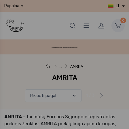
LT
Pagalba
0
...
AMRITA
AMRITA
1 / 3
AMRITA –
tai mūsų Europos Sąjungoje registruotas
prekinis ženklas. AMRITA prekių linija apima kruopas,