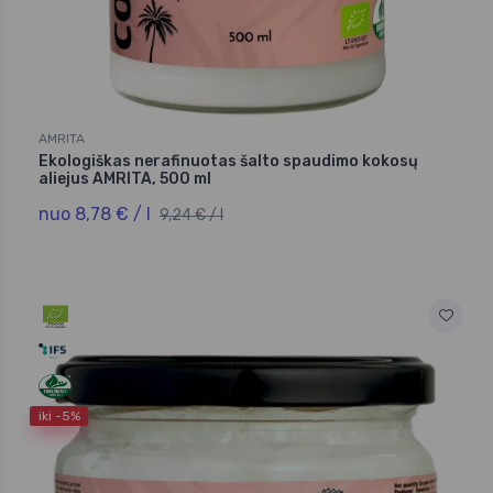
AMRITA
Ekologiškas nerafinuotas šalto spaudimo kokosų
aliejus AMRITA, 500 ml
nuo 8,78 € / l
9,24 € / l
iki -5%