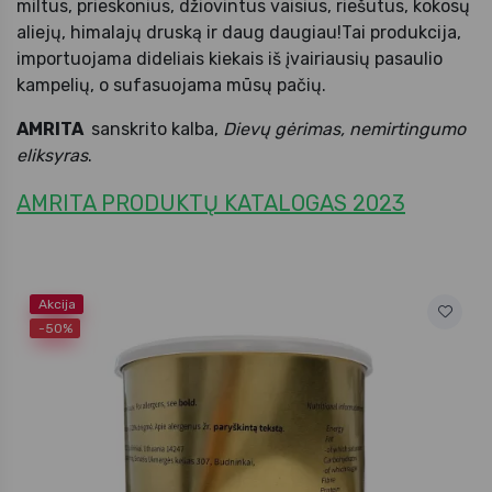
miltus, prieskonius, džiovintus vaisius, riešutus, kokosų
aliejų, himalajų druską ir daug daugiau!Tai produkcija,
importuojama dideliais kiekais iš įvairiausių pasaulio
kampelių, o sufasuojama mūsų pačių.
AMRITA
sanskrito kalba,
Dievų gėrimas, nemirtingumo
eliksyras
.
AMRITA PRODUKTŲ KATALOGAS 2023
Akcija
-50%