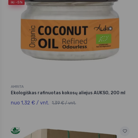
iki -5%
AMRITA
Ekologiškas rafinuotas kokosų aliejus AUKSO, 200 ml
nuo 1,32 € / vnt.
1,39 € / vnt.