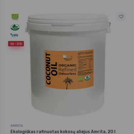
iki -5%
AMRITA
Ekologiškas rafinuotas kokosų aliejus Amrita, 20 l