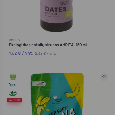
AMRITA
Ekologiškas datulių sirupas AMRITA, 150 ml
1,62 € / vnt.
2,32 € / vnt.
iki -10%