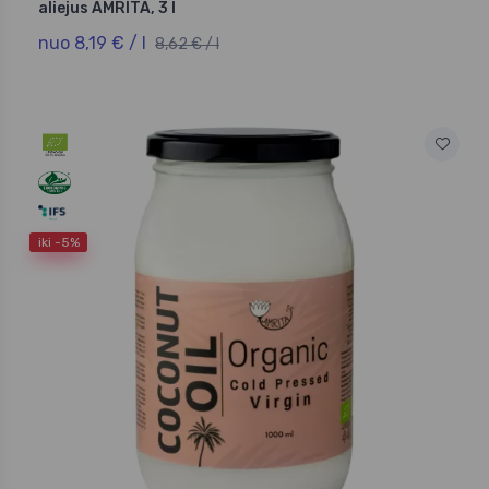
aliejus AMRITA, 3 l
nuo 8,19 € / l
8,62 € / l
iki -5%