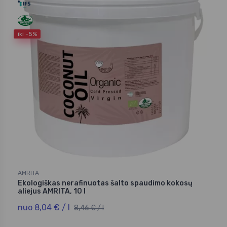
iki -5%
AMRITA
Ekologiškas nerafinuotas šalto spaudimo kokosų
aliejus AMRITA, 10 l
nuo 8,04 € / l
8,46 € / l