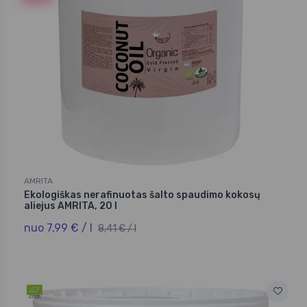
AMRITA
Ekologiškas nerafinuotas šalto spaudimo kokosų
aliejus AMRITA, 20 l
nuo 7,99 € / l
8,41 € / l