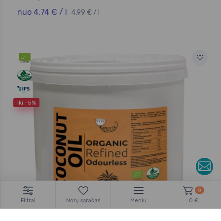
nuo 4,74 € / l
4,99 € / l
iki -5%
0
Filtrai
Norų sąrašas
Meniu
0 €