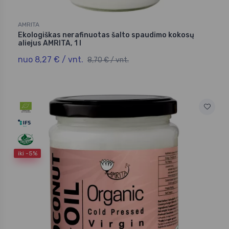
AMRITA
Ekologiškas nerafinuotas šalto spaudimo kokosų
aliejus AMRITA, 1 l
nuo 8,27 € / vnt.
8,70 € / vnt.
iki -5%