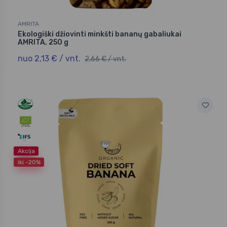
AMRITA
Ekologiški džiovinti minkšti bananų gabaliukai
AMRITA, 250 g
nuo 2,13 € / vnt.
2,66 € / vnt.
Akcija
iki -20%