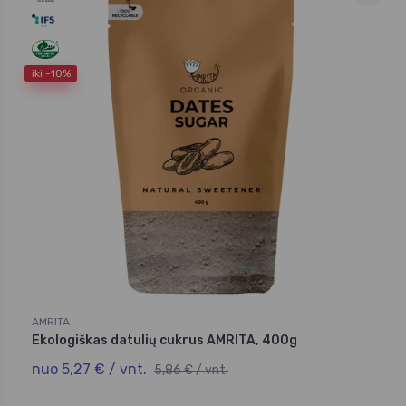
iki -10%
AMRITA
Ekologiškas datulių cukrus AMRITA, 400g
nuo 5,27 € / vnt.
5,86 € / vnt.