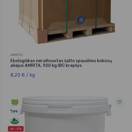
AMRITA
Ekologiškas nerafinuotas šalto spaudimo kokosų
aliejus AMRITA, 920 kg IBC krepšys
8,20 € / kg
iki -5%