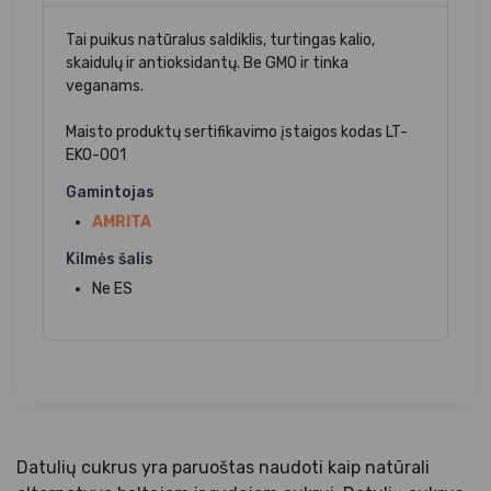
Tai puikus natūralus saldiklis, turtingas kalio,
skaidulų ir antioksidantų. Be GMO ir tinka
veganams.
Maisto produktų sertifikavimo įstaigos kodas LT-
EKO-001
Gamintojas
AMRITA
Kilmės šalis
Ne ES
Datulių cukrus yra paruoštas naudoti kaip natūrali