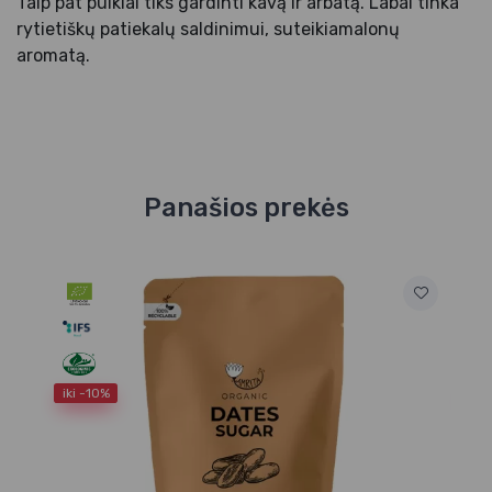
Taip pat puikiai tiks gardinti kavą ir arbatą. Labai tinka
rytietiškų patiekalų saldinimui, suteikiamalonų
aromatą.
Panašios prekės
iki -10%
iki