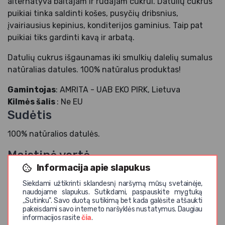
alternatyva baltajam ir rudajam cukrui. Datulių cukrus
puikiai tinka saldinti košes, pusyčių dribsnius,
įvairiausius kepinius, konditerijos gaminius. Taip pat
puikiai tiks gardinti kavą ir arbatą.
Datulių cukrus išgaunamas iki smulkių dalelių sumalus
natūralias datules. 100% natūralus produktas!
Gamintojas
: AMRITA - UAB EKO PIRK, Lietuva
Kilmės šalis
: Ne EU
Sudėtis
100% natūralios datulės.
Maistinė vertė
Informacija apie slapukus
Maistinė vertė 100 g
Siekdami užtikrinti sklandesnį naršymą mūsų svetainėje,
naudojame slapukus. Sutikdami, paspauskite mygtuką
,,Sutinku". Savo duotą sutikimą bet kada galėsite atšaukti
pakeisdami savo interneto naršyklės nustatymus. Daugiau
1334 kJ/316 kcal
informacijos rasite
čia
.
Energinė vertė