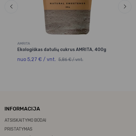
AMRITA
AM
0
Ekologiškas datulių cukrus AMRITA, 400g
Ek
g
nuo 5,27 € / vnt.
5,86 € / vnt.
nu
INFORMACIJA
ATSISKAITYMO BŪDAI
PRISTATYMAS