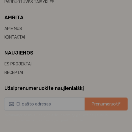
PARDUOTUVĖS TAISYKLĖS
AMRITA
APIE MUS
KONTAKTAI
NAUJIENOS
ES PROJEKTAI
RECEPTAI
Užsiprenumeruokite naujienlaiškį
Prenumeruoti*
*Užsisakykite mūsų naujienlaiškį ir pirmieji gaukite naujausius
pasiūlymus bei akcijas tiesiai į el. pašto dėžutę.