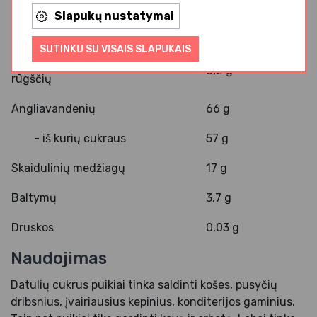
Slapukų nustatymai
Riebalų
0,3 g
SUTINKU SU VISAIS SLAPUKAIS
- iš kurių sočiųjų riebalų
0,2 g
rūgščių
Angliavandenių
66 g
- iš kurių cukraus
57 g
Skaidulinių medžiagų
17 g
Baltymų
3,7 g
Druskos
0,03 g
Naudojimas
Datulių cukrus puikiai tinka saldinti košes, pusyčių
dribsnius, įvairiausius kepinius, konditerijos gaminius.