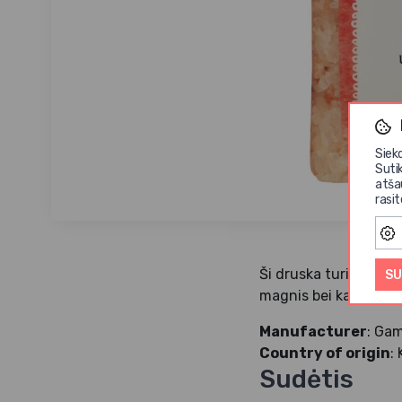
Siek
Suti
atša
rasi
Ši druska turi daug m
SU
magnis bei kalis).
Manufacturer
: Gam
Country of origin
:
Sudėtis