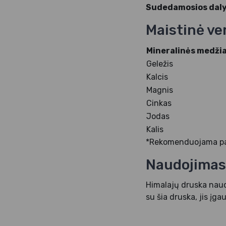
Sudedamosios daly
Maistinė ve
Mineralinės medž
Geležis
Kalcis
Magnis
Cinkas
Jodas
Kalis
*Rekomenduojama p
Naudojimas
Himalajų druska naud
su šia druska, jis įgau