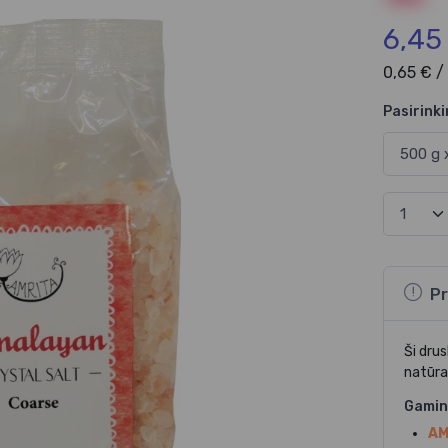
6,45
0,65 € /
Pasirinki
Pr
Ši dru
natūra
Gamin
AM