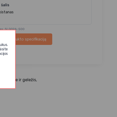
 šalis
kistanas
das: SL002A-500
ųsti produkto specifikaciją
ukus.
ėsite
cijos
e tarpe ir geležis,