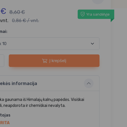
 €
8,60 €
Yra sandėlyje
 vnt.
0,86 € / vnt.
mai:
Į krepšelį
ekės informacija
ska gaunama iš Himalajų kalnų papėdės. Visiškai
li, neapdorota ir chemiškai nevalyta.
tojas
RITA