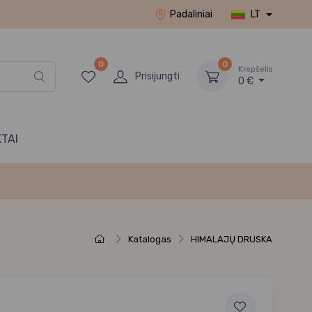
Padaliniai
LT
0
0
Krepšelis
Prisijungti
0 €
TAI
Katalogas
HIMALAJŲ DRUSKA