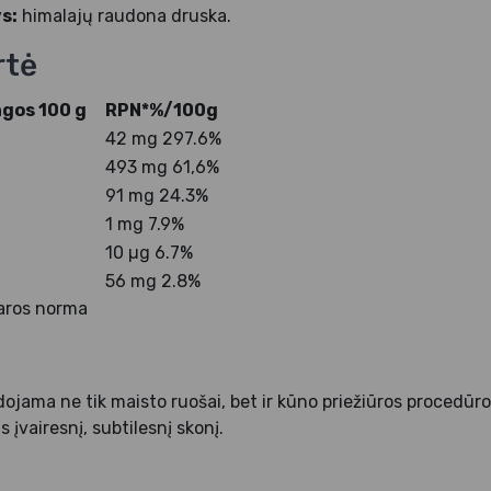
s:
himalajų raudona druska.
rtė
iagos 100 g
RPN*%/100g
42 mg 297.6%
493 mg 61,6%
91 mg 24.3%
1 mg 7.9%
10 µg 6.7%
56 mg 2.8%
aros norma
ojama ne tik maisto ruošai, bet ir kūno priežiūros procedūr
s įvairesnį, subtilesnį skonį.