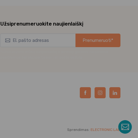
Užsiprenumeruokite naujienlaiškį
Prenumeruoti*
*Užsisakykite mūsų naujienlaiškį ir pirmieji gaukite naujausius
pasiūlymus bei akcijas tiesiai į el. pašto dėžutę.
Sprendimas:
ELECTRONIC LAB