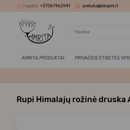
Pagalba
+37067962941
prekyba@ekopirk.lt
AMRITA PRODUKTAI
PRIVAČIOS ETIKETĖS SP
Rupi Himalajų rožinė druska