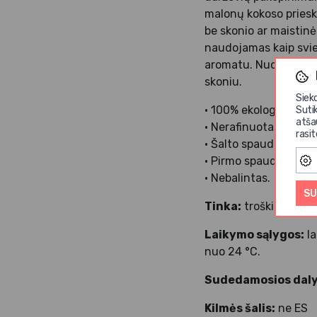
malonų kokoso priesko
be skonio ar maistinė
naudojamas kaip svie
aromatu. Nuo sūrių ik
skoniu.
Siek
• 100% ekologiškas p
Suti
atša
• Nerafinuotas;
rasi
• Šalto spaudimo;
• Pirmo spaudimo;
• Nebalintas.
SU
Tinka:
troškinimui, k
Laikymo sąlygos:
la
nuo 24 °C.
Sudedamosios daly
Kilmės šalis:
ne ES