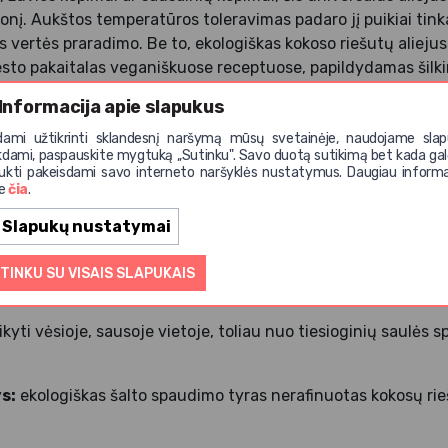
nį. Aukštos temperatūros toleravimas padaro jį puikiai tink
s vertės praradimo. Be to, ekologiškas kokoso riešutų aliejus 
sto pakaitalas veganiškuose receptuose, papildydamas šilkin
i saldžių, šis kulinarinis brangakmenis papildo bet kurį patie
Informacija apie slapukus
dami užtikrinti sklandesnį naršymą mūsų svetainėje, naudojame slap
roduktas;
kdami, paspauskite mygtuką ,,Sutinku". Savo duotą sutikimą bet kada gal
ukti pakeisdami savo interneto naršyklės nustatymus. Daugiau informa
te
čia
.
Slapukų nustatymai
TINKU SU VISAIS SLAPUKAIS
epimui, gruzdinimui ir kaip veganiško sviesto pakaitalas.
ikyti vėsioje, sausoje vietoje, toliau nuo tiesioginių saulės s
s:
ekologiškas šalto spaudimo tyras nerafinuotas kokosų rieš