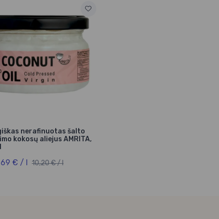
iškas nerafinuotas šalto
imo kokosų aliejus AMRITA,
l
,69 € / l
10,20 € / l