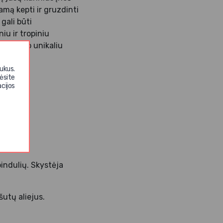
amą kepti ir gruzdinti
gali būti
iu ir tropiniu
kalą savo unikaliu
ukus.
ėsite
cijos
pindulių. Skystėja
utų aliejus.