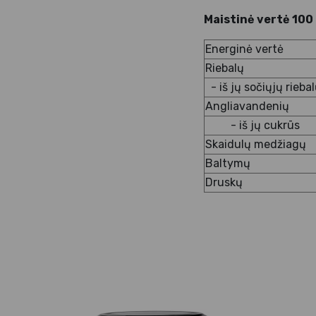
Maistinė vertė 100
Energinė vertė
Riebalų
- iš jų sočiųjų rieba
Angliavandenių
- iš jų cukrūs
Skaidulų medžiagų
Baltymų
Druskų