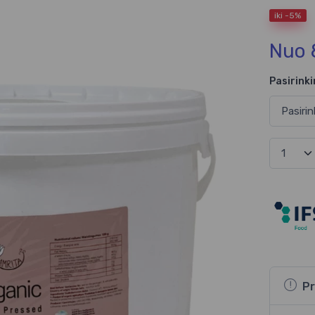
iki -5%
Nuo 
Pasirinki
Pr