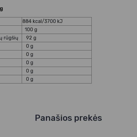
 g
884 kcal/3700 kJ
100 g
lų rūgšių
92 g
0 g
0 g
0 g
0 g
0 g
Panašios prekės