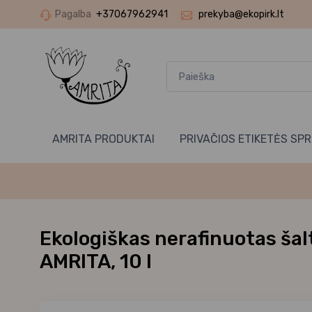
Pagalba
+37067962941
prekyba@ekopirk.lt
AMRITA PRODUKTAI
PRIVAČIOS ETIKETĖS SP
Ekologiškas nerafinuotas šal
AMRITA, 10 l