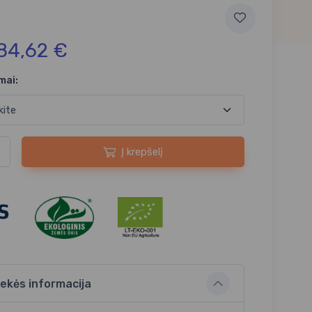
84,62 €
mai:
Į krepšelį
ekės informacija