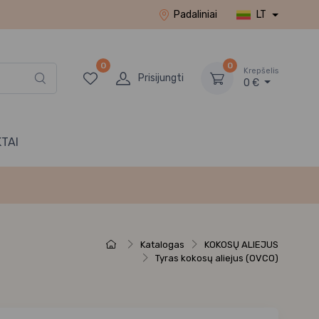
Padaliniai
LT
0
0
Krepšelis
Prisijungti
0 €
TAI
Katalogas
KOKOSŲ ALIEJUS
Tyras kokosų aliejus (OVCO)