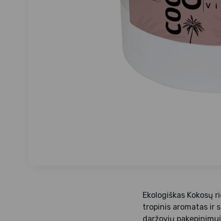
Ekologiškas Kokosų r
tropinis aromatas ir
daržovių pakepinimui,