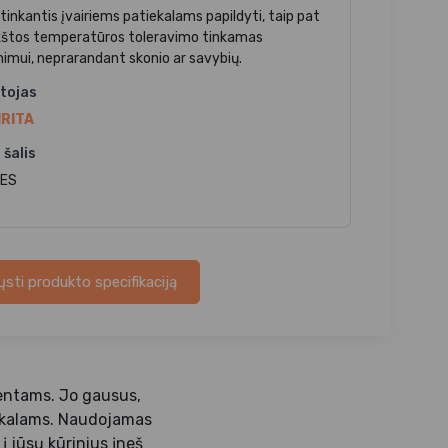
 tinkantis įvairiems patiekalams papildyti, taip pat
kštos temperatūros toleravimo tinkamas
nimui, neprarandant skonio ar savybių.
tojas
RITA
 šalis
 ES
ųsti produkto specifikaciją
mentams. Jo gausus,
tiekalams. Naudojamas
į jūsų kūrinius įneš