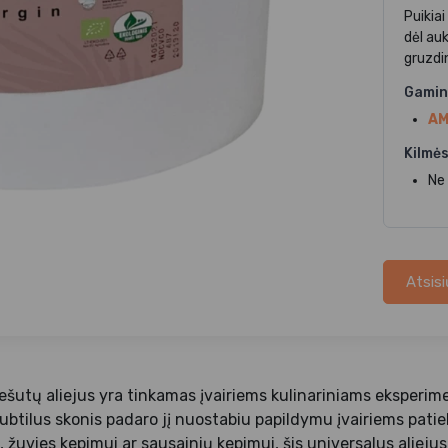
Puikiai
dėl au
gruzdi
Gamin
AM
Kilmės
Ne
Atsisi
iešutų aliejus yra tinkamas įvairiems kulinariniams eksperi
 subtilus skonis padaro jį nuostabiu papildymu įvairiems pa
 žuvies kepimui ar sausainių kepimui, šis universalus aliejus 