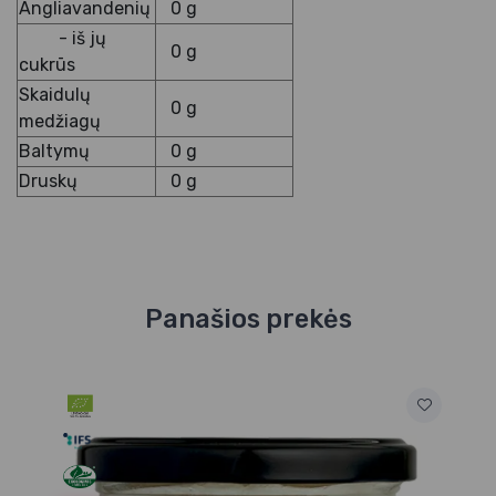
Angliavandenių
0 g
- iš jų
0 g
cukrūs
Skaidulų
0 g
medžiagų
Baltymų
0 g
Druskų
0 g
Panašios prekės