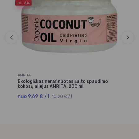
iki -5%
iki
AMRITA
AM
Ekologiškas nerafinuotas šalto spaudimo
Ek
kokosų aliejus AMRITA, 200 ml
ko
nuo 9,69 € / l
nu
10,20 € / l