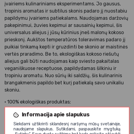
įvairiems kulinariniams eksperimentams. Jo gausus,
tropinis aromatas ir subtilus skonis padaro jį nuostabiu
papildymu įvairiems patiekalams. Naudojamas daržovių
pakepinimui, žuvies kepimui ar sausainių kepimui, šis
universalus aliejus į jūsų kūrinius įneš malonų kokoso
prieskonį. Aukštos temperatūros toleravimas padaro jį
puikiai tinkamą kepti ir gruzdinti be skonio ar maistinės
vertės praradimo. Be to, ekologiškas kokoso riešutų
aliejus gali būti naudojamas kaip sviesto pakaitalas
veganiškuose receptuose, papildydamas šilkiniu ir
tropiniu aromatu. Nuo sūrių iki saldžių, šis kulinarinis
brangakmenis papildo bet kurį patiekalą savo unikaliu
skoniu.
• 100% ekologiškas produktas;
• Nerafinuotas;
Informacija apie slapukus
• Šalto spaudimo;
• Pirmo spaudimo;
Siekdami užtikrinti sklandesnį naršymą mūsų svetainėje,
naudojame slapukus. Sutikdami, paspauskite mygtuką
• Nebalintas.