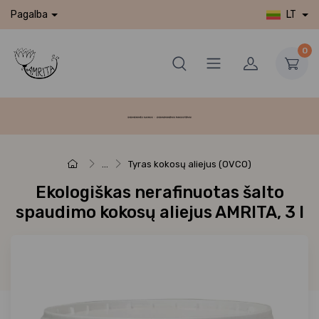
LT
Pagalba
0
...
Tyras kokosų aliejus (OVCO)
Ekologiškas nerafinuotas šalto
spaudimo kokosų aliejus AMRITA, 3 l