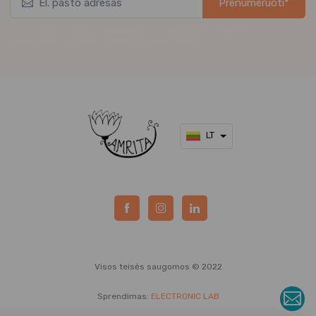
Prenumeruoti*
*Užsisakykite mūsų naujienlaiškį ir pirmieji gaukite naujausius
pasiūlymus bei akcijas tiesiai į el. pašto dėžutę.
LT
Visos teisės saugomos © 2022
Sprendimas:
ELECTRONIC LAB