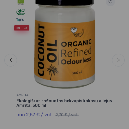
iki -5%
AMRITA
AM
Ekologiškas rafinuotas bekvapis kokosų aliejus
Ra
Amrita, 500 ml
92
nuo 2,57 € / vnt.
4,
2,70 € / vnt.