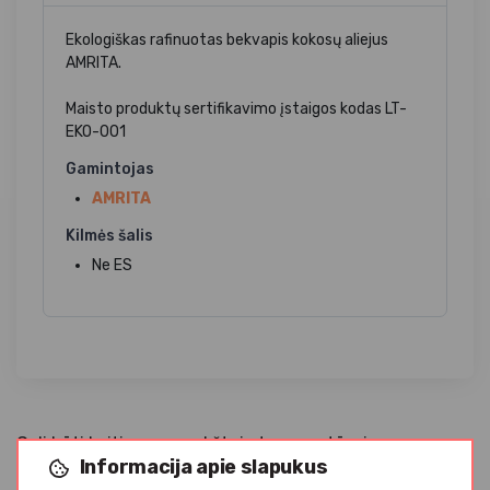
Ekologiškas rafinuotas bekvapis kokosų aliejus
AMRITA.
Maisto produktų sertifikavimo įstaigos kodas LT-
EKO-001
Gamintojas
AMRITA
Kilmės šalis
Ne ES
Gali būti kaitinamas aukštoje temperatūroje.
Informacija apie slapukus
Aukštesnėje nei 24
°C temperatūroje aliejus pradeda