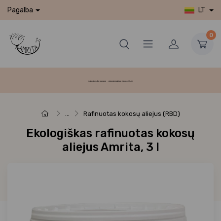
LT
Pagalba
0
...
Rafinuotas kokosų aliejus (RBD)
Ekologiškas rafinuotas kokosų
aliejus Amrita, 3 l