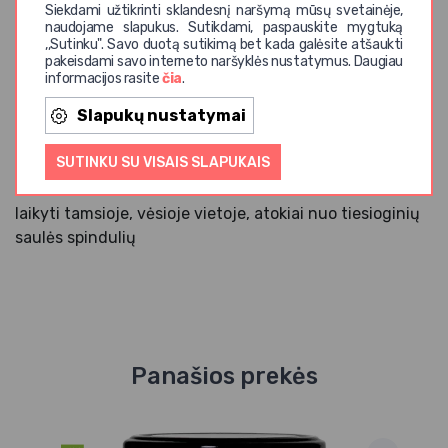
skystėti.
Siekdami užtikrinti sklandesnį naršymą mūsų svetainėje,
naudojame slapukus. Sutikdami, paspauskite mygtuką
,,Sutinku". Savo duotą sutikimą bet kada galėsite atšaukti
Gamintojas
: AMRITA - UAB EKO PIRK
pakeisdami savo interneto naršyklės nustatymus. Daugiau
Kilmės šalis
: Ne ES
informacijos rasite
čia
.
Sudėtis
Slapukų nustatymai
ekologiškas rafinuotas kokosų aliejus
SUTINKU SU VISAIS SLAPUKAIS
Naudojimas
laikyti tamsioje, vėsioje vietoje, atokiai nuo tiesioginių
saulės spindulių
Panašios prekės
Iš