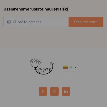
Užsiprenumeruokite naujienlaiškį
Prenumeruoti*
*Užsisakykite mūsų naujienlaiškį ir pirmieji gaukite naujausius
pasiūlymus bei akcijas tiesiai į el. pašto dėžutę.
LT