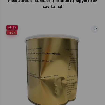
Paskutinius likučius šių produktų įsigykite už
savikainą!
Akcija
-50%