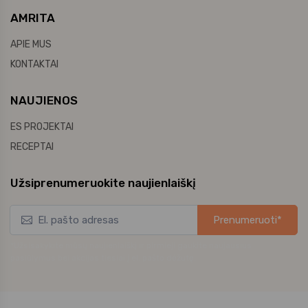
AMRITA
APIE MUS
KONTAKTAI
NAUJIENOS
ES PROJEKTAI
RECEPTAI
Užsiprenumeruokite naujienlaiškį
Prenumeruoti*
*Užsisakykite mūsų naujienlaiškį ir pirmieji gaukite naujausius
pasiūlymus bei akcijas tiesiai į el. pašto dėžutę.