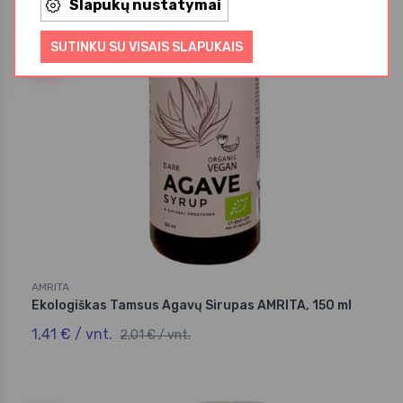
Slapukų nustatymai
Akcija
SUTINKU SU VISAIS SLAPUKAIS
-30%
AMRITA
Ekologiškas Tamsus Agavų Sirupas AMRITA, 150 ml
1,41 € / vnt.
2,01 € / vnt.