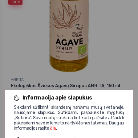
-30%
AMRITA
Ekologiškas Šviesus Agavų Sirupas AMRITA, 150 ml
1,41 € / vnt.
2,01 € / vnt.
Informacija apie slapukus
Siekdami užtikrinti sklandesnį naršymą mūsų svetainėje,
naudojame slapukus. Sutikdami, paspauskite mygtuką
,,Sutinku". Savo duotą sutikimą bet kada galėsite atšaukti
pakeisdami savo interneto naršyklės nustatymus. Daugiau
informacijos rasite
čia
.