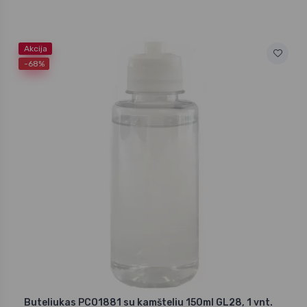
Akcija
-68%
Buteliukas PCO1881 su kamšteliu 150ml GL28, 1 vnt.