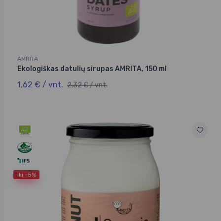
AMRITA
Ekologiškas datulių sirupas AMRITA, 150 ml
1,62 € / vnt.
2,32 € / vnt.
iki -5%