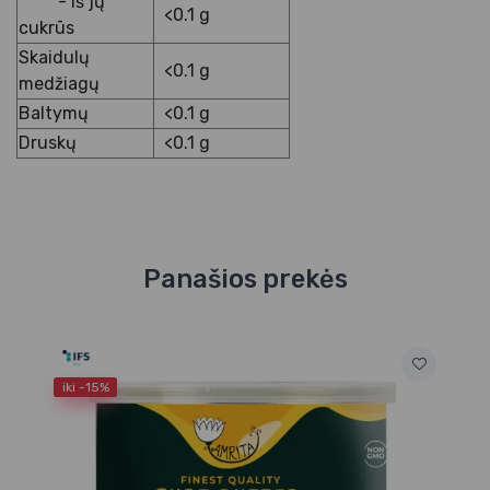
- iš jų
<0.1 g
cukrūs
Skaidulų
<0.1 g
medžiagų
Baltymų
<0.1 g
Druskų
<0.1 g
Panašios prekės
iki -15%