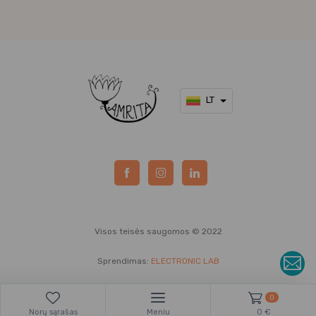
pasiūlymus bei akcijas tiesiai į el. pašto dėžutę.
LT
Visos teisės saugomos © 2022
Sprendimas:
ELECTRONIC LAB
0
Norų sąrašas
Meniu
0 €