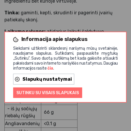
ingredientu bet kurioje virtuvėje.
Tinka:
gaminti, kepti, skrudinti ir pagerinti įvairių
patiekalų skonį.
Laikymo sąlygos:
atidarius laikyti šaldytuve.
Informacija apie slapukus
Sudedamosios dalys:
99,8%
pieno
riebalų, 0,2%
Siekdami užtikrinti sklandesnį naršymą mūsų svetainėje,
drėgmė.
naudojame slapukus. Sutikdami, paspauskite mygtuką
,,Sutinku". Savo duotą sutikimą bet kada galėsite atšaukti
Kilmės šalis:
Didžioji Britanija
pakeisdami savo interneto naršyklės nustatymus. Daugiau
informacijos rasite
čia
.
Maistinė vertė 100 g
Slapukų nustatymai
3757 kJ / 898
Energinė vertė
kcal
SUTINKU SU VISAIS SLAPUKAIS
Riebalų
99.8 g
- iš jų sočiųjų
66 g
riebalų rūgšių
Angliavandenių
<0.1 g