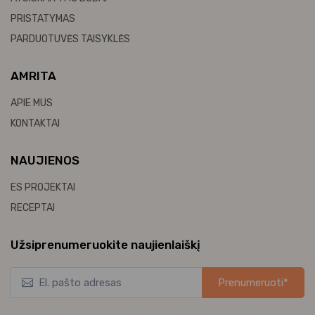
PRISTATYMAS
PARDUOTUVĖS TAISYKLĖS
AMRITA
APIE MUS
KONTAKTAI
NAUJIENOS
ES PROJEKTAI
RECEPTAI
Užsiprenumeruokite naujienlaiškį
Prenumeruoti*
*Užsisakykite mūsų naujienlaiškį ir pirmieji gaukite naujausius