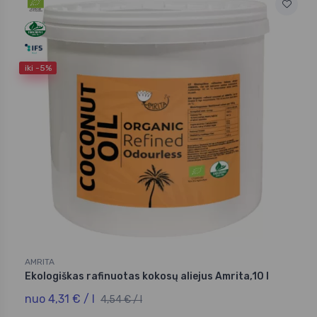
iki -5%
AMRITA
Ekologiškas rafinuotas kokosų aliejus Amrita,10 l
nuo 4,31 € / l
4,54 € / l