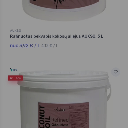
AUKSO
Rafinuotas bekvapis kokosų aliejus AUKSO, 3 L
nuo 3,92 € / l
4,12 € / l
iki -5%