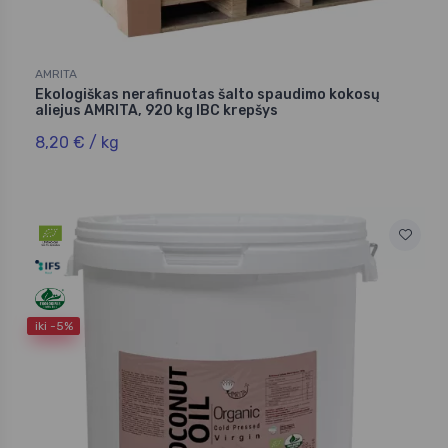
AMRITA
Ekologiškas nerafinuotas šalto spaudimo kokosų
aliejus AMRITA, 920 kg IBC krepšys
8,20 € / kg
iki -5%