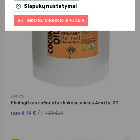
Slapukų nustatymai
iki -5%
SUTINKU SU VISAIS SLAPUKAIS
AMRITA
Ekologiškas rafinuotas kokosų aliejus Amrita, 20 l
nuo 4,74 € / l
4,99 € / l