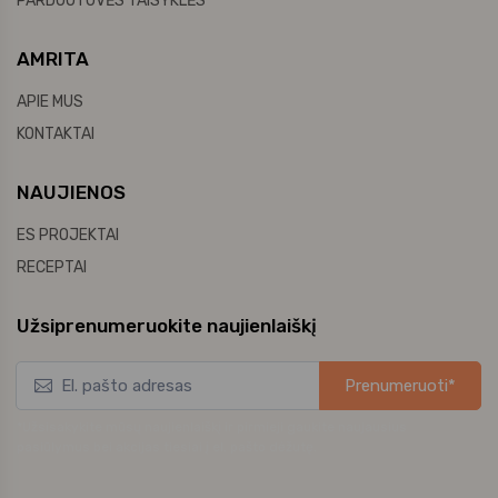
PARDUOTUVĖS TAISYKLĖS
AMRITA
APIE MUS
KONTAKTAI
NAUJIENOS
ES PROJEKTAI
RECEPTAI
Užsiprenumeruokite naujienlaiškį
Prenumeruoti*
*Užsisakykite mūsų naujienlaiškį ir pirmieji gaukite naujausius
pasiūlymus bei akcijas tiesiai į el. pašto dėžutę.