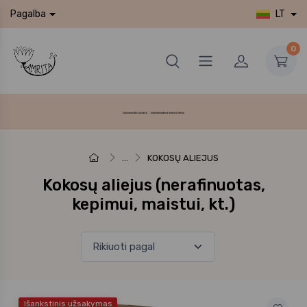
LT
Pagalba
0
...
KOKOSŲ ALIEJUS
Kokosų aliejus (nerafinuotas,
kepimui, maistui, kt.)
Išankstinis užsakymas