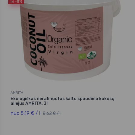
iki -5%
AMRITA
Ekologiškas nerafinuotas šalto spaudimo kokosų
aliejus AMRITA, 3 l
nuo 8,19 € / l
8,62 € / l