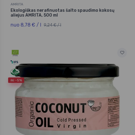
AMRITA
Ekologiškas nerafinuotas šalto spaudimo kokosų
aliejus AMRITA, 500 ml
nuo 8,78 € / l
9,24 € / l
iki -5%