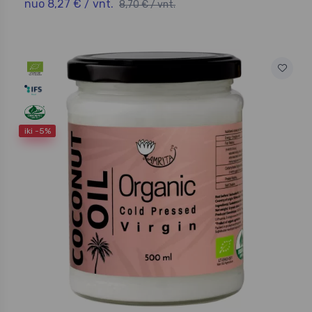
nuo 8,27 € / vnt.
8,70 € / vnt.
iki -5%