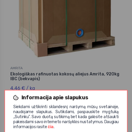
AMRITA
Ekologiškas rafinuotas kokosų aliejus Amrita, 920kg
IBC (bekvapis)
4,46 € / kg
Informacija apie slapukus
Siekdami užtikrinti sklandesnį naršymą mūsų svetainėje,
naudojame slapukus. Sutikdami, paspauskite mygtuką
,,Sutinku". Savo duotą sutikimą bet kada galėsite atšaukti
pakeisdami savo interneto naršyklės nustatymus. Daugiau
informacijos rasite
čia
.