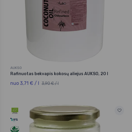
AUKSO
Rafinuotas bekvapis kokosų aliejus AUKSO, 20 l
nuo 3,71 € / l
3,90 € / l