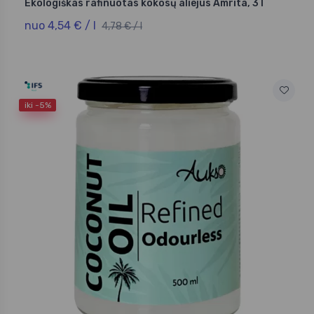
Ekologiškas rafinuotas kokosų aliejus Amrita, 3 l
nuo 4,54 € / l
4,78 € / l
iki -5%