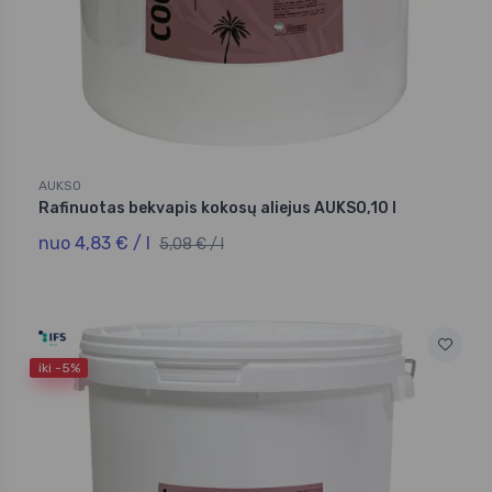
AUKSO
Rafinuotas bekvapis kokosų aliejus AUKSO,10 l
nuo 4,83 € / l
5,08 € / l
iki -5%