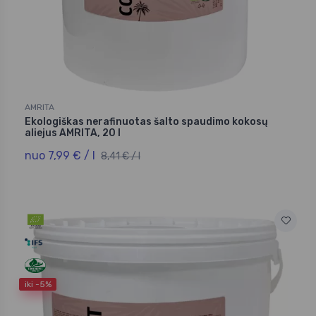
AMRITA
Ekologiškas nerafinuotas šalto spaudimo kokosų
aliejus AMRITA, 20 l
nuo 7,99 € / l
8,41 € / l
iki -5%