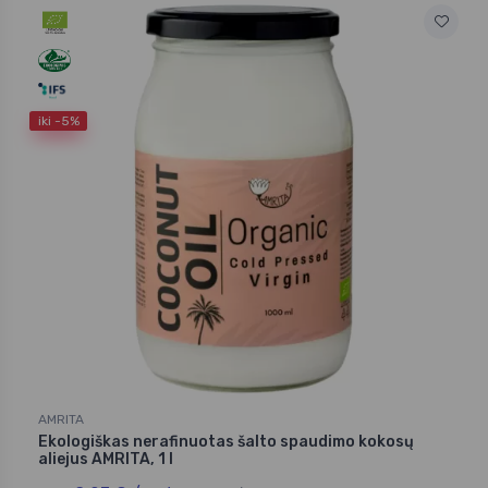
iki -5%
AMRITA
Ekologiškas nerafinuotas šalto spaudimo kokosų
aliejus AMRITA, 1 l