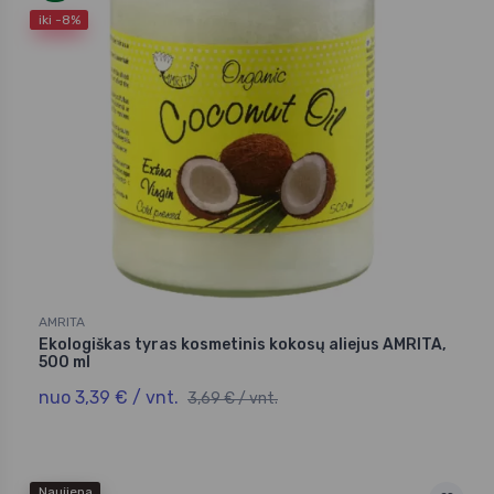
iki -8%
AMRITA
Ekologiškas tyras kosmetinis kokosų aliejus AMRITA,
500 ml
nuo 3,39 € / vnt.
3,69 € / vnt.
Naujiena