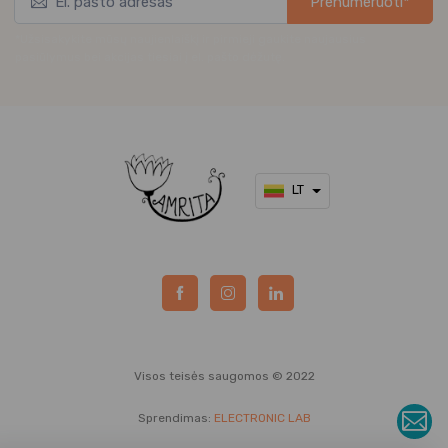
Prenumeruoti*
*Užsisakykite mūsų naujienlaiškį ir pirmieji gaukite naujausius
pasiūlymus bei akcijas tiesiai į el. pašto dėžutę.
LT
Visos teisės saugomos © 2022
Sprendimas:
ELECTRONIC LAB