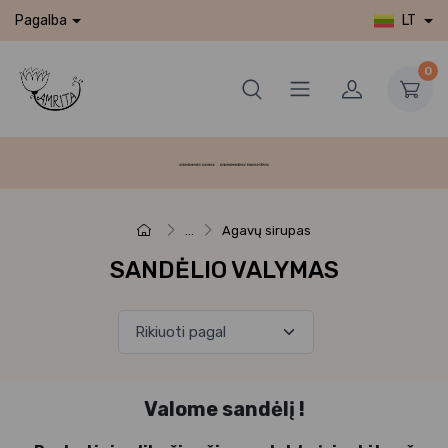
LT
Pagalba
0
...
Agavų sirupas
SANDĖLIO VALYMAS
Valome sandėlį !