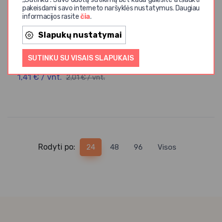
pakeisdami savo interneto naršyklės nustatymus. Daugiau
informacijos rasite
čia
.
Slapukų nustatymai
AMRITA
SUTINKU SU VISAIS SLAPUKAIS
Ekologiškas Tamsus Agavų Sirupas AMRITA, 150 ml
1,41 € / vnt.
2,01 € / vnt.
Rodyti po:
24
48
96
Visos