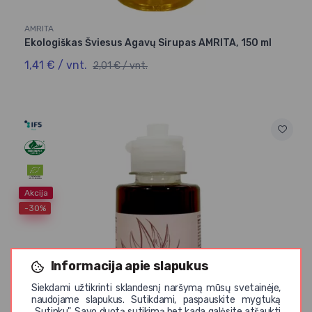
AMRITA
Ekologiškas Šviesus Agavų Sirupas AMRITA, 150 ml
1,41 € / vnt.
2,01 € / vnt.
Akcija
-30%
Informacija apie slapukus
Siekdami užtikrinti sklandesnį naršymą mūsų svetainėje,
naudojame slapukus. Sutikdami, paspauskite mygtuką
,,Sutinku". Savo duotą sutikimą bet kada galėsite atšaukti