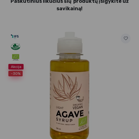
Paskutinius likučius šių produktų įsigykite už
savikainą!
Akcija
-30%