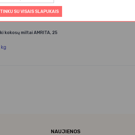
TINKU SU VISAIS SLAPUKAIS
ki kokosų miltai AMRITA, 25
 kg
NAUJIENOS