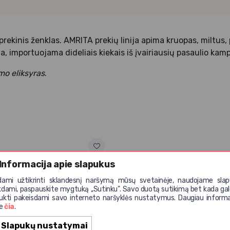
ekinis ženklas. AMRITA prekių linija apima kruopas, miltus, p
ja, importuojama dideliais kiekais iš įvairiausių pasaulio k
mo eliksyras
.
Informacija apie slapukus
dami užtikrinti sklandesnį naršymą mūsų svetainėje, naudojame slap
kdami, paspauskite mygtuką ,,Sutinku". Savo duotą sutikimą bet kada gal
ukti pakeisdami savo interneto naršyklės nustatymus. Daugiau informa
te
čia
.
Slapukų nustatymai