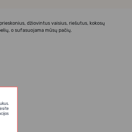
rieskonius, džiovintus vaisius, riešutus, kokosų
ampelių, o sufasuojama mūsų pačių.
ukus.
ėsite
cijos