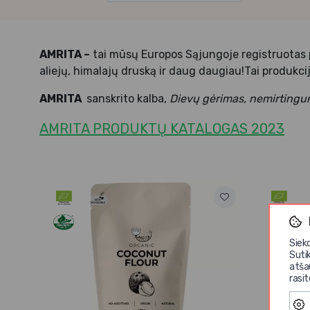
AMRITA –
tai mūsų Europos Sąjungoje registruotas pr
aliejų, himalajų druską ir daug daugiau!Tai produkci
AMRITA
sanskrito kalba,
Dievų gėrimas, nemirtingu
AMRITA PRODUKTŲ KATALOGAS 2023
Siek
Suti
atša
rasi