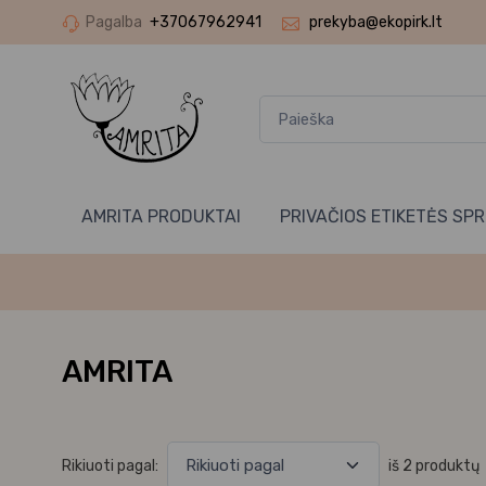
Pagalba
+37067962941
prekyba@ekopirk.lt
AMRITA PRODUKTAI
PRIVAČIOS ETIKETĖS SP
AMRITA
Rikiuoti pagal:
iš 2 produktų