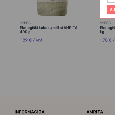
SU
AMRITA
AMRITA
Ekologiški kokosų miltai AMRITA,
Ekologiš
400 g
kg
1,89 € / vnt.
1,78 € /
INFORMACIJA
AMRITA