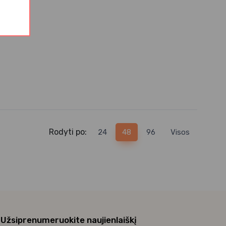
Rodyti po:
24
48
96
Visos
Užsiprenumeruokite naujienlaiškį