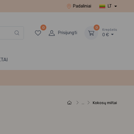
Padaliniai
LT
0
0
Krepšelis
Prisijungti
0 €
TAI
...
Kokosų miltai