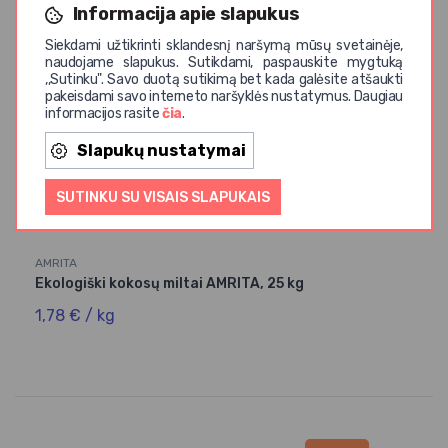
Informacija apie slapukus
Siekdami užtikrinti sklandesnį naršymą mūsų svetainėje,
naudojame slapukus. Sutikdami, paspauskite mygtuką
,,Sutinku". Savo duotą sutikimą bet kada galėsite atšaukti
pakeisdami savo interneto naršyklės nustatymus. Daugiau
informacijos rasite
čia
.
Slapukų nustatymai
SUTINKU SU VISAIS SLAPUKAIS
AMRITA
Ekologiški kokosų miltai AMRITA, 25 kg
1,78 € / kg