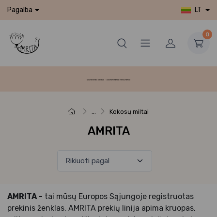
LT
Pagalba
0
...
Kokosų miltai
AMRITA
AMRITA –
tai mūsų Europos Sąjungoje registruotas
prekinis ženklas. AMRITA prekių linija apima kruopas,