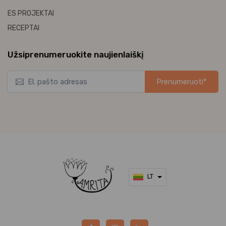
ES PROJEKTAI
RECEPTAI
Užsiprenumeruokite naujienlaiškį
Prenumeruoti*
*Užsisakykite mūsų naujienlaiškį ir pirmieji gaukite naujausius
pasiūlymus bei akcijas tiesiai į el. pašto dėžutę.
LT