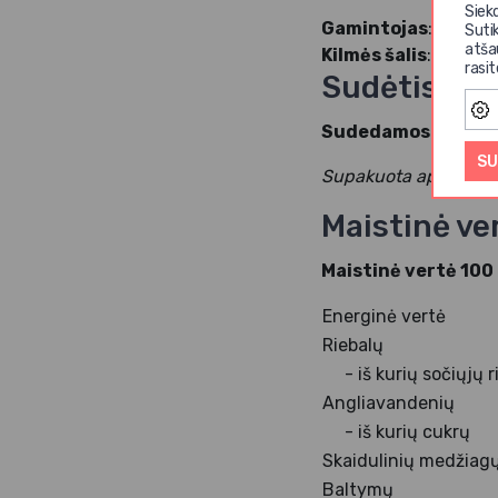
Siek
Gamintojas
: AMRITA
Suti
atša
Kilmės šalis
: ne ES
rasi
Sudėtis
Sudedamosios dal
SU
Supakuota aplinkoje, 
Maistinė ve
Maistinė vertė 100
Energinė vertė
Riebalų
- iš kurių sočiųj
Angliavandenių
- iš kurių cukrų
Skaidulinių medžiag
Baltymų