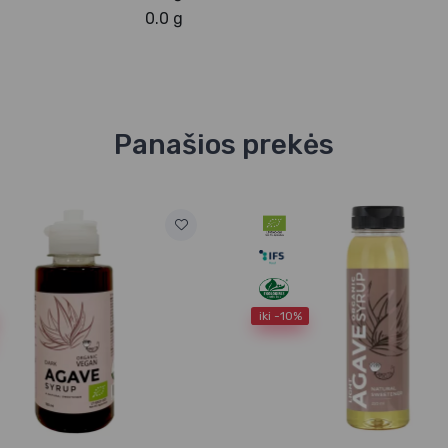
0.0 g
Panašios prekės
iki -10%