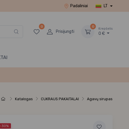
Padaliniai
LT
0
0
Krepšelis
Prisijungti
0 €
TAI
Katalogas
CUKRAUS PAKAITALAI
Agavų sirupas
-30%