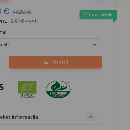
1 €
60,30 €
Yra sandėlyje
 vnt.
2,01 € / vnt.
mai:
Į krepšelį
ekės informacija