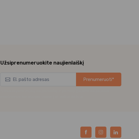
Užsiprenumeruokite naujienlaiškį
Prenumeruoti*
*Užsisakykite mūsų naujienlaiškį ir pirmieji gaukite naujausius
pasiūlymus bei akcijas tiesiai į el. pašto dėžutę.