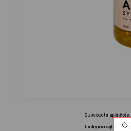
Supakuota aplinkoje, 
Laikymo sąlygos:
la