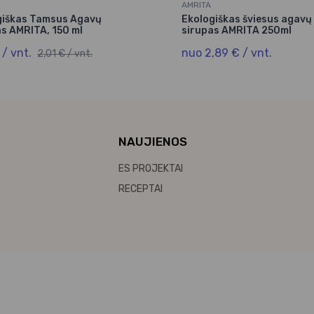
AMRITA
giškas Tamsus Agavų
Ekologiškas šviesus agavų
s AMRITA, 150 ml
sirupas AMRITA 250ml
 / vnt.
nuo 2,89 € / vnt.
2,01 € / vnt.
NAUJIENOS
ES PROJEKTAI
RECEPTAI