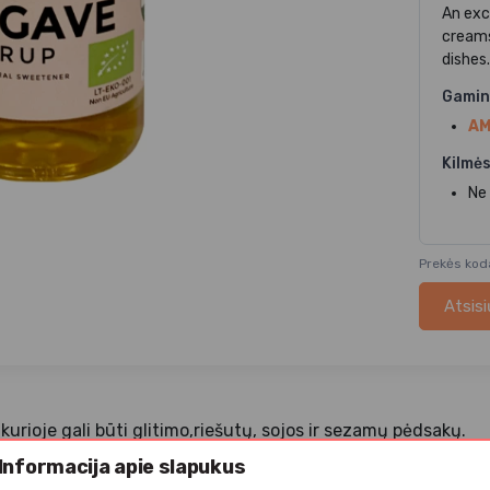
An exc
creams
dishes
Gamin
AM
Kilmės
Ne
Prekės ko
Atsisi
kurioje gali būti glitimo,riešutų, sojos ir sezamų pėdsakų.
Informacija apie slapukus
ikyti kambario temperatūroje.