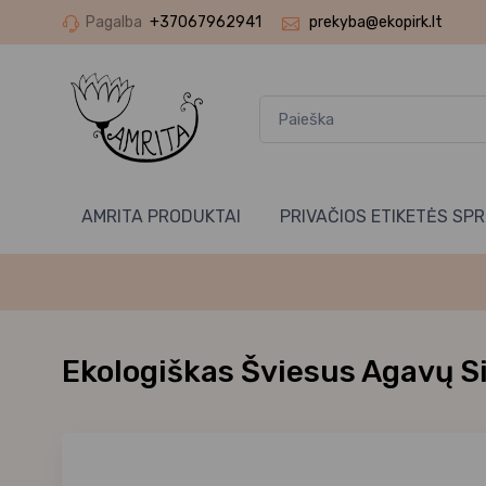
Pagalba
+37067962941
prekyba@ekopirk.lt
AMRITA PRODUKTAI
PRIVAČIOS ETIKETĖS SP
Ekologiškas Šviesus Agavų S