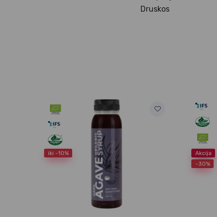
Druskos
iki -10%
Akcija
-30%