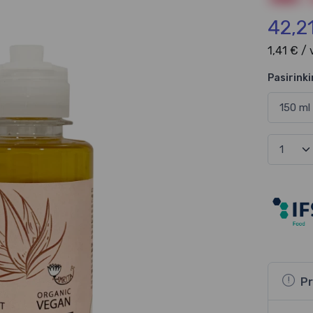
42,2
1,41 € /
Pasirinki
Pr