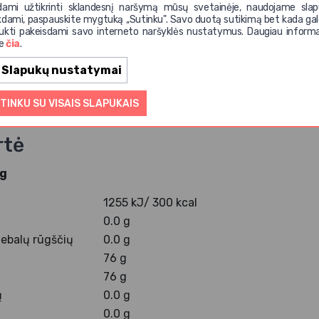
dami užtikrinti sklandesnį naršymą mūsų svetainėje, naudojame slap
 - UAB EKO PIRK, Lietuva.
kdami, paspauskite mygtuką ,,Sutinku". Savo duotą sutikimą bet kada gal
ukti pakeisdami savo interneto naršyklės nustatymus. Daugiau informa
te
čia
.
Slapukų nustatymai
ys:
šviesus agavų sirupas.
TINKU SU VISAIS SLAPUKAIS
kurioje gali būti glitimo,riešutų, sojos ir sezamų pėdsakų.
rtė
 g
1255 kJ/ 300 kcal
0.0 g
ų riebalų rūgščių
0.0 g
76 g
76 g
ų
0.0 g
0.0 g