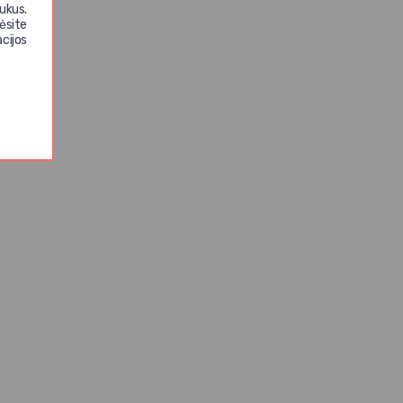
ukus.
ėsite
cijos