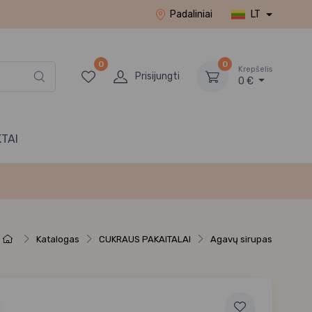
Padaliniai
LT
0
0
Krepšelis
Prisijungti
0 €
TAI
Katalogas
CUKRAUS PAKAITALAI
Agavų sirupas