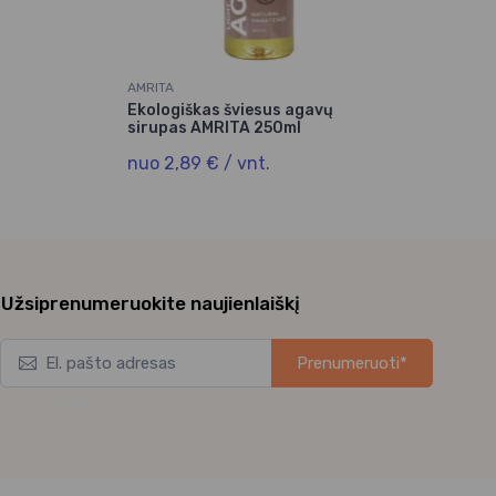
AMRITA
Ekologiškas šviesus agavų
sirupas AMRITA 250ml
nuo 2,89 € / vnt.
Užsiprenumeruokite naujienlaiškį
Prenumeruoti*
*Užsisakykite mūsų naujienlaiškį ir pirmieji gaukite naujausius
pasiūlymus bei akcijas tiesiai į el. pašto dėžutę.