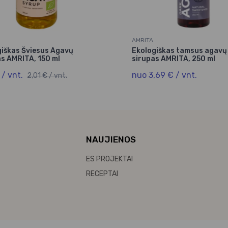
AMRITA
giškas Šviesus Agavų
Ekologiškas tamsus agavų
s AMRITA, 150 ml
sirupas AMRITA, 250 ml
 / vnt.
nuo 3,69 € / vnt.
2,01 € / vnt.
NAUJIENOS
ES PROJEKTAI
RECEPTAI