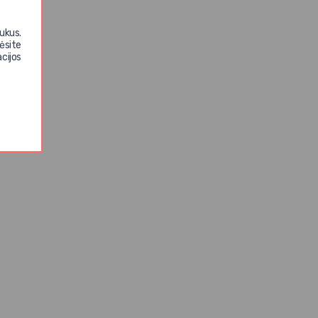
ukus.
ėsite
cijos