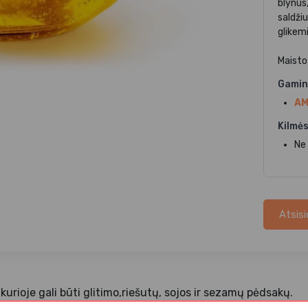
blynus,
saldžiu
glikemi
Maisto
Gamin
AM
Kilmės
Ne
Atsisi
kurioje gali būti glitimo,riešutų, sojos ir sezamų pėdsakų.