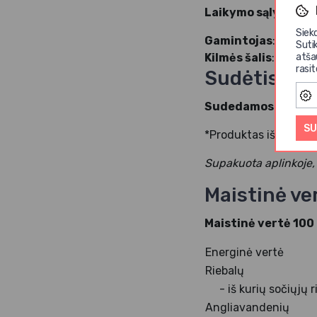
Laikymo sąlygos:
la
Siek
Gamintojas
: AMRITA
Suti
atša
Kilmės šalis
: Meksika
rasi
Sudėtis
Sudedamosios dal
SU
*Produktas iš ekologi
Supakuota aplinkoje, 
Maistinė ve
Maistinė vertė 100
Energinė vertė
Riebalų
- iš kurių sočiųj
Angliavandenių