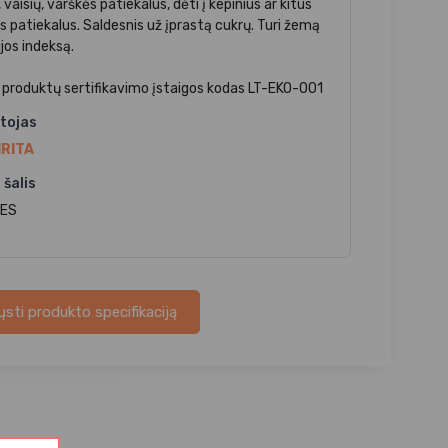
 vaisių, varškės patiekalus, dėti į kepinius ar kitus
s patiekalus. Saldesnis už įprastą cukrų. Turi žemą
jos indeksą.
 produktų sertifikavimo įstaigos kodas LT-EKO-001
tojas
RITA
 šalis
 ES
ųsti produkto specifikaciją