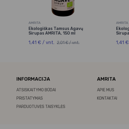
AMRITA
AMRITA
Ekologiškas Tamsus Agavų
Ekolo
Sirupas AMRITA, 150 ml
Sirupa
1,41 € / vnt.
1,41 €
2,01 € / vnt.
INFORMACIJA
AMRITA
ATSISKAITYMO BŪDAI
APIE MUS
PRISTATYMAS
KONTAKTAI
PARDUOTUVĖS TAISYKLĖS