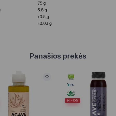
75 g
ų
5.8 g
<0.5 g
<0.03 g
Panašios prekės
iki -10%