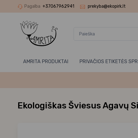
Pagalba
+37067962941
prekyba@ekopirk.lt
AMRITA PRODUKTAI
PRIVAČIOS ETIKETĖS SP
Ekologiškas Šviesus Agavų S