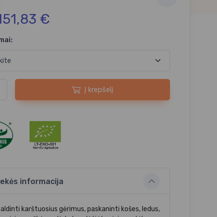
151,83 €
mai:
Į krepšelį
ekės informacija
aldinti karštuosius gėrimus, paskaninti košes, ledus,