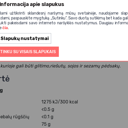
Informacija apie slapukus
ikyti kambario temperatūroje.
dami užtikrinti sklandesnį naršymą mūsų svetainėje, naudojame slap
 - UAB EKO PIRK, Lietuva.
kdami, paspauskite mygtuką ,,Sutinku". Savo duotą sutikimą bet kada gal
ukti pakeisdami savo interneto naršyklės nustatymus. Daugiau informa
.
te
čia
.
Slapukų nustatymai
ys:
šviesus agavų sirupas*.
TINKU SU VISAIS SLAPUKAIS
nio žemės ūkio.
kurioje gali būti glitimo,riešutų, sojos ir sezamų pėdsakų.
rtė
 g
1275 kJ/300 kcal
<0.5 g
ų riebalų rūgščių
<0.1 g
75 g