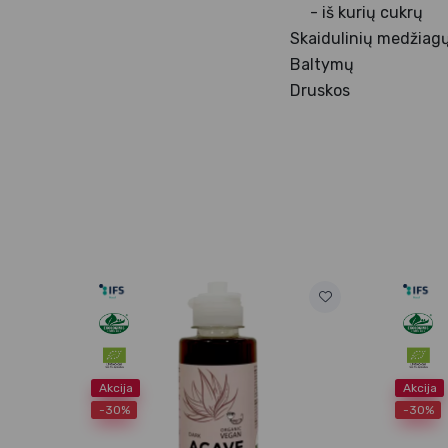
- iš kurių cukrų
Skaidulinių medžiag
Baltymų
Druskos
Akcija
Akcija
-30%
-30%