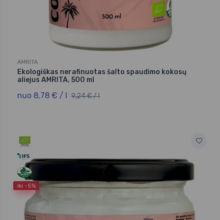
AMRITA
Ekologiškas nerafinuotas šalto spaudimo kokosų
aliejus AMRITA, 500 ml
nuo 8,78 € / l
9,24 € / l
iki -5%