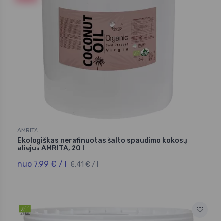
AMRITA
Ekologiškas nerafinuotas šalto spaudimo kokosų
aliejus AMRITA, 20 l
nuo 7,99 € / l
8,41 € / l