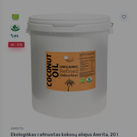
iki -5%
AMRITA
Ekologiškas rafinuotas kokosų aliejus Amrita, 20 l