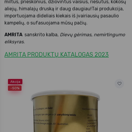
miltus, prieskonius, džiovintus vaisius, riešutus, kokosų
aliejų, himalajų druską ir daug daugiau!Tai produkcija,
importuojama dideliais kiekais iš įvairiausių pasaulio
kampelių, o sufasuojama mūsų pačių.
AMRITA
sanskrito kalba,
Dievų gėrimas, nemirtingumo
eliksyras
.
AMRITA PRODUKTŲ KATALOGAS 2023
Akcija
-50%