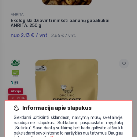
AMRITA
Ekologiški džiovinti minkšti bananų gabaliukai
AMRITA, 250 g
nuo 2,13 € / vnt.
2,66 € / vnt.
Akcija
iki -20%
Informacija apie slapukus
Siekdami užtikrinti sklandesnį naršymą mūsų svetainėje,
naudojame slapukus. Sutikdami, paspauskite mygtuką
,,Sutinku". Savo duotą sutikimą bet kada galėsite atšaukti
pakeisdami savo interneto naršyklės nustatymus. Daugiau