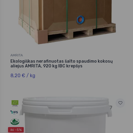
AMRITA
Ekologiškas nerafinuotas šalto spaudimo kokosų
aliejus AMRITA, 920 kg IBC krepšys
8,20 € / kg
iki -5%