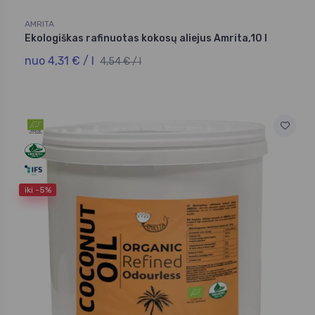
AMRITA
Ekologiškas rafinuotas kokosų aliejus Amrita,10 l
nuo 4,31 € / l
4,54 € / l
iki -5%