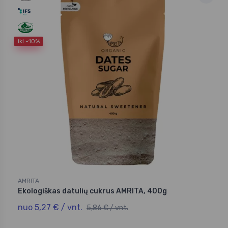
iki -10%
AMRITA
Ekologiškas datulių cukrus AMRITA, 400g
nuo 5,27 € / vnt.
5,86 € / vnt.