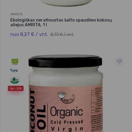
AMRITA
Ekologiškas nerafinuotas šalto spaudimo kokosų
aliejus AMRITA, 1 l
nuo 8,27 € / vnt.
8,70 € / vnt.
iki -5%