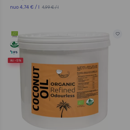
nuo 4,74 € / l
4,99 € / l
iki -5%