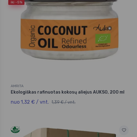
iki -5%
AMRITA
Ekologiškas rafinuotas kokosų aliejus AUKSO, 200 ml
nuo 1,32 € / vnt.
1,39 € / vnt.