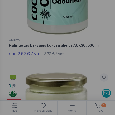
AMRITA
Rafinuotas bekvapis kokosų aliejus AUKSO, 500 ml
nuo 2,59 € / vnt.
2,73 € / vnt.
iki -8%
0
Filtrai
Norų sąrašas
Meniu
0 €