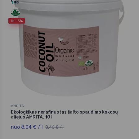
iki -5%
AMRITA
Ekologiškas nerafinuotas šalto spaudimo kokosų
aliejus AMRITA, 10 l
nuo 8,04 € / l
8,46 € / l