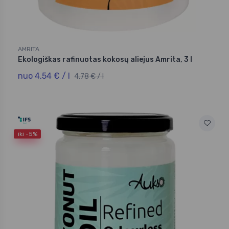
AMRITA
Ekologiškas rafinuotas kokosų aliejus Amrita, 3 l
nuo 4,54 € / l
4,78 € / l
iki -5%