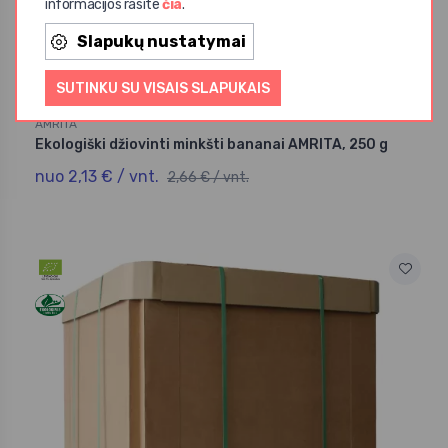
informacijos rasite
čia
.
Slapukų nustatymai
SUTINKU SU VISAIS SLAPUKAIS
AMRITA
Ekologiški džiovinti minkšti bananai AMRITA, 250 g
nuo 2,13 € / vnt.
2,66 € / vnt.