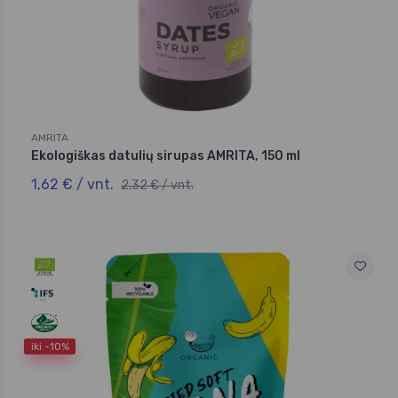
AMRITA
Ekologiškas datulių sirupas AMRITA, 150 ml
1,62 € / vnt.
2,32 € / vnt.
iki -10%