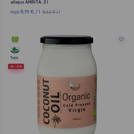
aliejus AMRITA, 3 l
nuo 8,19 € / l
8,62 € / l
iki -5%