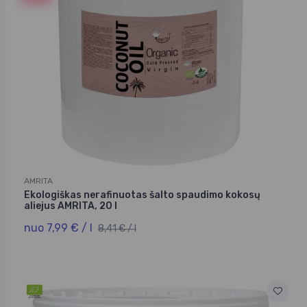
AMRITA
Ekologiškas nerafinuotas šalto spaudimo kokosų
aliejus AMRITA, 20 l
nuo 7,99 € / l
8,41 € / l