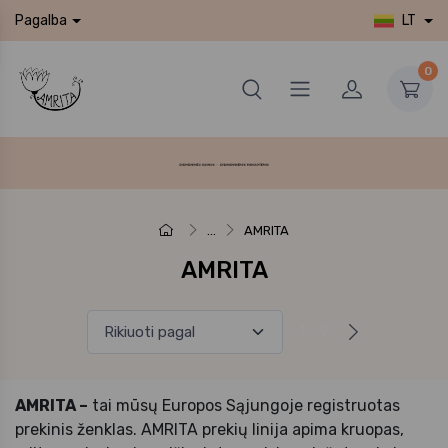
LT
Pagalba
0
...
AMRITA
AMRITA
1 / 2
AMRITA –
tai mūsų Europos Sąjungoje registruotas
prekinis ženklas. AMRITA prekių linija apima kruopas,