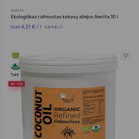
AMRITA
Ekologiškas rafinuotas kokosų aliejus Amrita,10 l
nuo 4,31 € / l
4,54 € / l
iki -5%