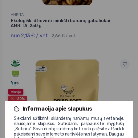
AMRITA
Ekologiški džiovinti minkšti bananų gabaliukai
AMRITA, 250 g
nuo 2,13 € / vnt.
2,66 € / vnt.
Akcija
iki -20%
Informacija apie slapukus
Siekdami užtikrinti sklandesnį naršymą mūsų svetainėje,
naudojame slapukus. Sutikdami, paspauskite mygtuką
,,Sutinku". Savo duotą sutikimą bet kada galėsite atšaukti
pakeisdami savo interneto naršyklės nustatymus. Daugiau