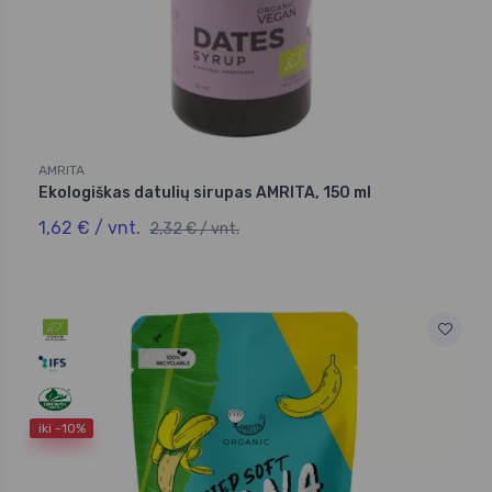
AMRITA
Ekologiškas datulių sirupas AMRITA, 150 ml
1,62 € / vnt.
2,32 € / vnt.
iki -10%