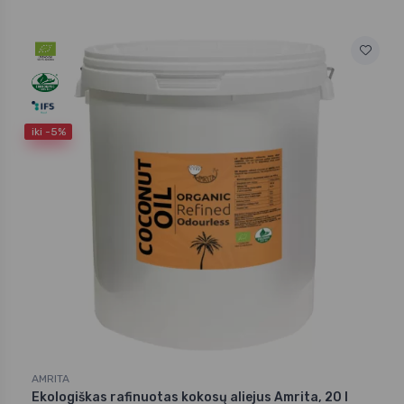
iki -5%
AMRITA
Ekologiškas rafinuotas kokosų aliejus Amrita, 20 l