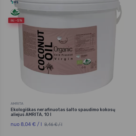
iki -5%
AMRITA
Ekologiškas nerafinuotas šalto spaudimo kokosų
aliejus AMRITA, 10 l
nuo 8,04 € / l
8,46 € / l