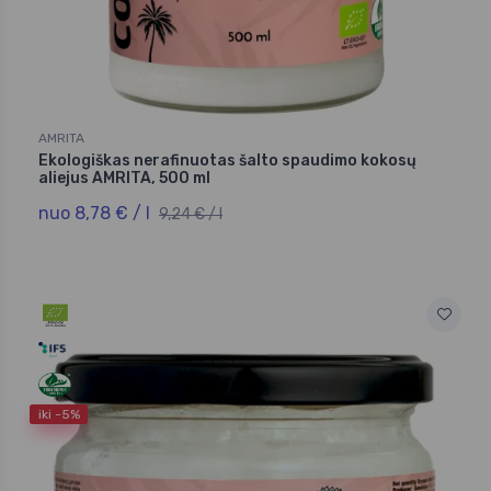
AMRITA
Ekologiškas nerafinuotas šalto spaudimo kokosų
aliejus AMRITA, 500 ml
nuo 8,78 € / l
9,24 € / l
iki -5%