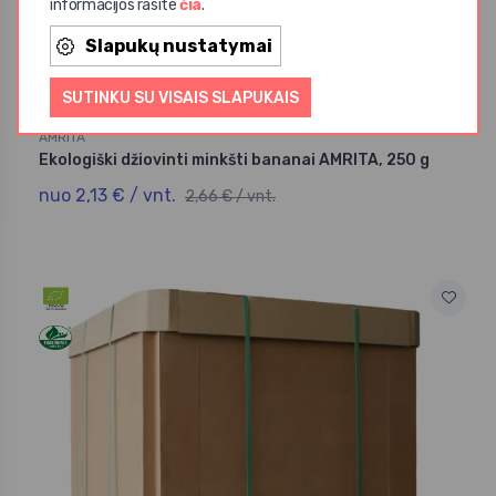
informacijos rasite
čia
.
Slapukų nustatymai
SUTINKU SU VISAIS SLAPUKAIS
AMRITA
Ekologiški džiovinti minkšti bananai AMRITA, 250 g
nuo 2,13 € / vnt.
2,66 € / vnt.