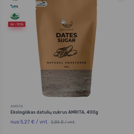
iki -10%
AMRITA
Ekologiškas datulių cukrus AMRITA, 400g
nuo 5,27 € / vnt.
5,86 € / vnt.