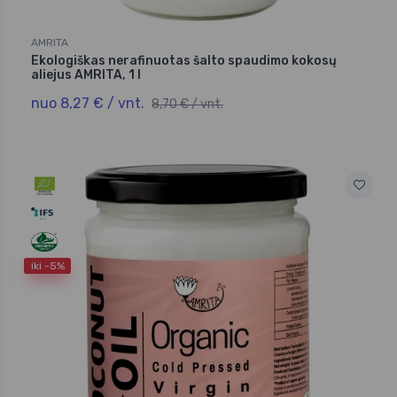
AMRITA
Ekologiškas nerafinuotas šalto spaudimo kokosų
aliejus AMRITA, 1 l
nuo 8,27 € / vnt.
8,70 € / vnt.
iki -5%