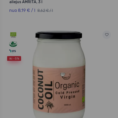
aliejus AMRITA, 3 l
nuo 8,19 € / l
8,62 € / l
iki -5%