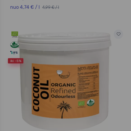
nuo 4,74 € / l
4,99 € / l
iki -5%