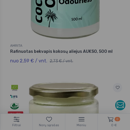
AMRITA
Rafinuotas bekvapis kokosų aliejus AUKSO, 500 ml
nuo 2,59 € / vnt.
2,73 € / vnt.
iki -8%
0
Filtrai
Norų sąrašas
Meniu
0 €