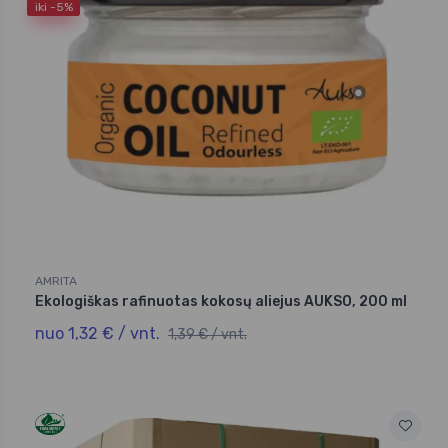
iki -5%
AMRITA
Ekologiškas rafinuotas kokosų aliejus AUKSO, 200 ml
nuo 1,32 € / vnt.
1,39 € / vnt.