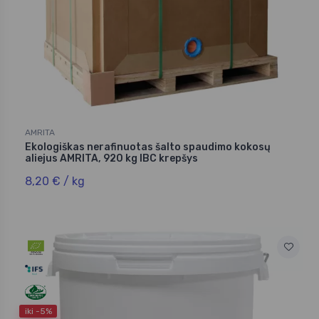
AMRITA
Ekologiškas nerafinuotas šalto spaudimo kokosų
aliejus AMRITA, 920 kg IBC krepšys
8,20 € / kg
iki -5%