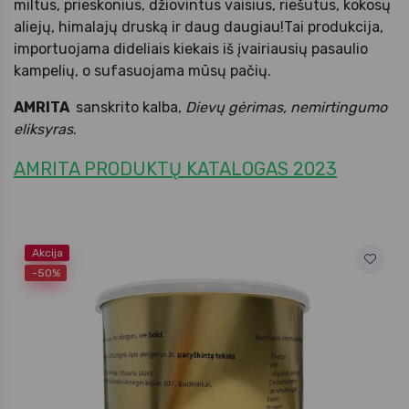
miltus, prieskonius, džiovintus vaisius, riešutus, kokosų
aliejų, himalajų druską ir daug daugiau!Tai produkcija,
importuojama dideliais kiekais iš įvairiausių pasaulio
kampelių, o sufasuojama mūsų pačių.
AMRITA
sanskrito kalba,
Dievų gėrimas, nemirtingumo
eliksyras
.
AMRITA PRODUKTŲ KATALOGAS 2023
Akcija
-50%