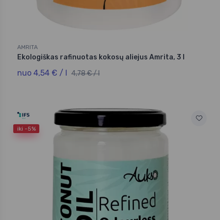
AMRITA
Ekologiškas rafinuotas kokosų aliejus Amrita, 3 l
nuo 4,54 € / l
4,78 € / l
iki -5%