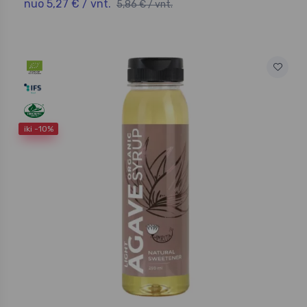
nuo 5,27 € / vnt.
5,86 € / vnt.
iki -10%