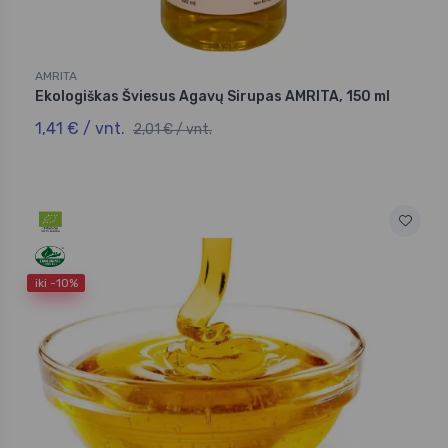
AMRITA
Ekologiškas Šviesus Agavų Sirupas AMRITA, 150 ml
1,41 € / vnt.
2,01 € / vnt.
iki -10%