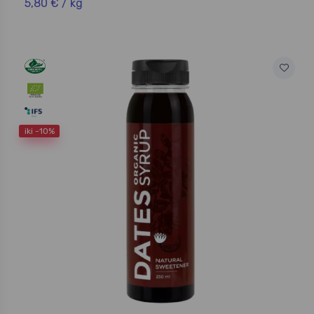
5,80 € / kg
iki -10%