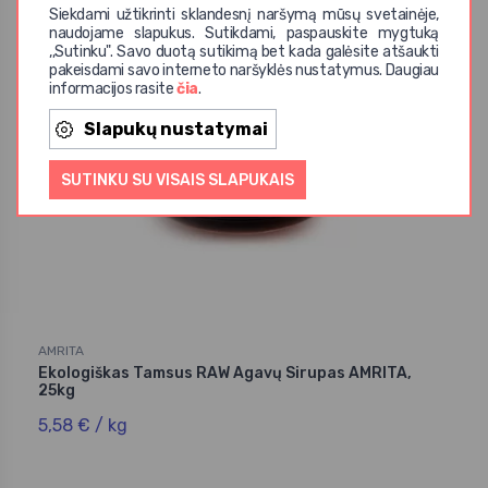
Siekdami užtikrinti sklandesnį naršymą mūsų svetainėje,
naudojame slapukus. Sutikdami, paspauskite mygtuką
,,Sutinku". Savo duotą sutikimą bet kada galėsite atšaukti
pakeisdami savo interneto naršyklės nustatymus. Daugiau
informacijos rasite
čia
.
Slapukų nustatymai
SUTINKU SU VISAIS SLAPUKAIS
AMRITA
Ekologiškas Tamsus RAW Agavų Sirupas AMRITA,
25kg
5,58 € / kg