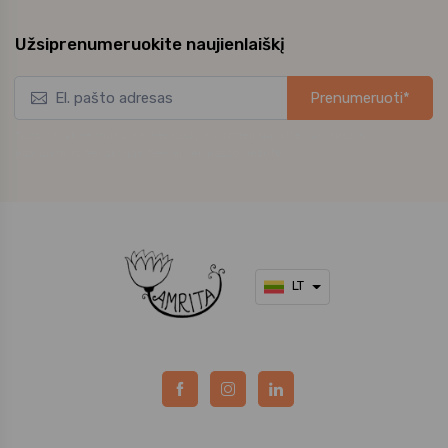
Užsiprenumeruokite naujienlaiškį
Prenumeruoti*
*Užsisakykite mūsų naujienlaiškį ir pirmieji gaukite naujausius
pasiūlymus bei akcijas tiesiai į el. pašto dėžutę.
LT