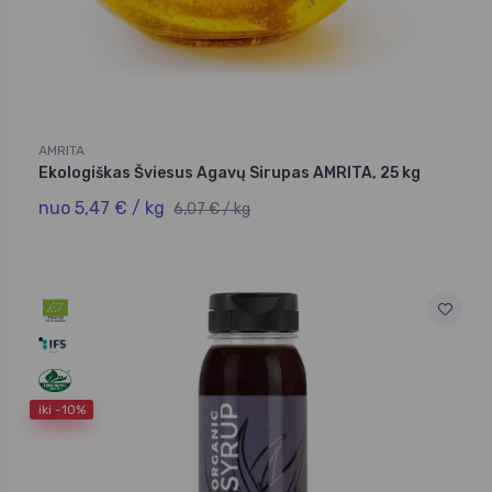
AMRITA
Ekologiškas Šviesus Agavų Sirupas AMRITA, 25 kg
nuo 5,47 € / kg
6,07 € / kg
iki -10%