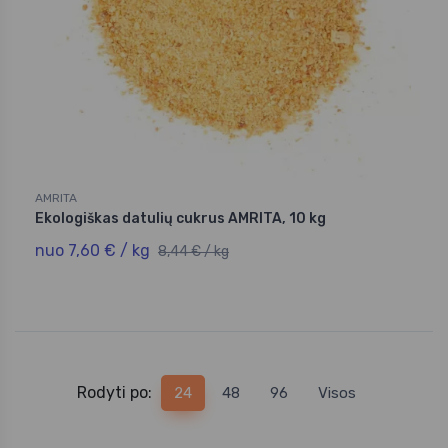
AMRITA
Ekologiškas datulių cukrus AMRITA, 10 kg
nuo 7,60 € / kg
8,44 € / kg
Rodyti po:
24
48
96
Visos